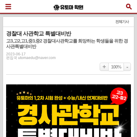
전체기사
경찰대 사관학교 특별대비반
고3,고2,고1,중3,중2 경찰대사관학교를 희망하는 학생들을 위한 경
사관특별대비반
2023-06-17
편집국 utomaedu@naver.com
+
-
100%