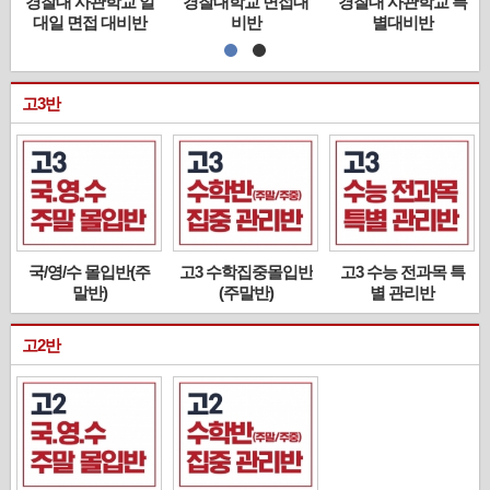
경찰대 사관학교 일
경찰대학교 면접대
경찰대 사관학교 특
대일 면접 대비반
비반
별대비반
고3반
국/영/수 몰입반(주
고3 수학집중몰입반
고3 수능 전과목 특
말반)
(주말반)
별 관리반
고2반