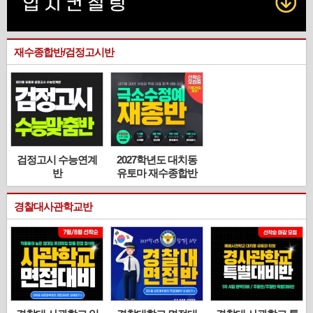
재수종합반/검정고시반
검정고시 수능연계
2027학년도 대치동
반
유토마 재수종합반
[필승 합격반]
경찰대사관학교반